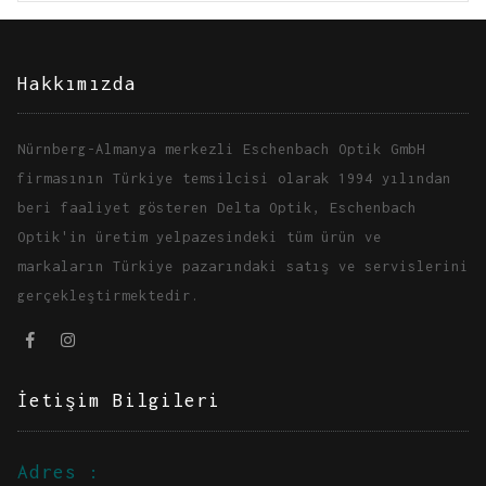
Hakkımızda
Nürnberg-Almanya merkezli Eschenbach Optik GmbH
firmasının Türkiye temsilcisi olarak 1994 yılından
beri faaliyet gösteren Delta Optik, Eschenbach
Optik'in üretim yelpazesindeki tüm ürün ve
markaların Türkiye pazarındaki satış ve servislerini
gerçekleştirmektedir.
İetişim Bilgileri
Adres :