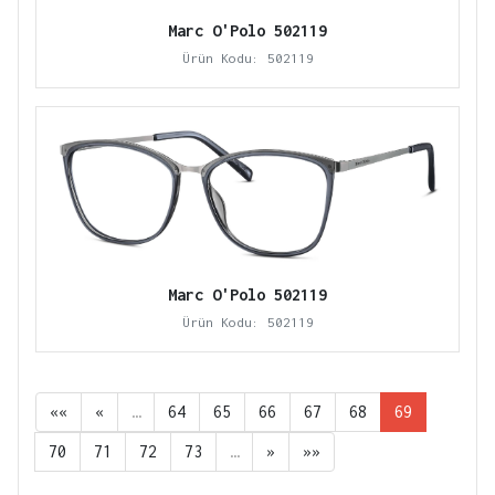
Marc O'Polo 502119
Ürün Kodu: 502119
Marc O'Polo 502119
Ürün Kodu: 502119
««
«
…
64
65
66
67
68
69
70
71
72
73
…
»
»»