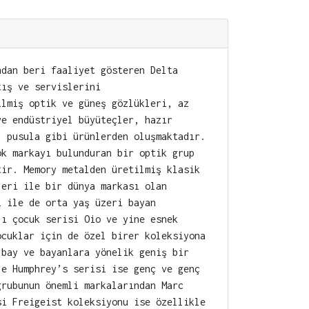
ndan beri faaliyet gösteren Delta
tış ve servislerini
ilmiş optik ve güneş gözlükleri, az
ve endüstriyel büyüteçler, hazır
, pusula gibi ürünlerden oluşmaktadır.
ok markayı bulunduran bir optik grup
tir. Memory metalden üretilmiş klasik
leri ile bir dünya markası olan
i ile de orta yaş üzeri bayan
lı çocuk serisi Oio ve yine esnek
ocuklar için de özel birer koleksiyona
 bay ve bayanlara yönelik geniş bir
le Humphrey’s serisi ise genç ve genç
grubunun önemli markalarından Marc
si Freigeist koleksiyonu ise özellikle