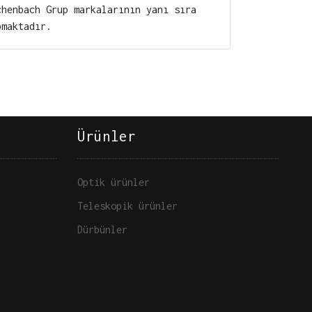
chenbach Grup markalarının yanı sıra
pmaktadır.
Ürünler
Optik ürünler
Teleskopik ürünler
Dürbünler