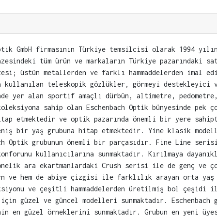
ptik GmbH firmasının Türkiye temsilcisi olarak 1994 yılı
azesindeki tüm ürün ve markaların Türkiye pazarındaki sa
zesi; üstün metallerden ve farklı hammaddelerden imal ed
a kullanılan teleskopik gözlükler, görmeyi destekleyici 
nde yer alan sportif amaçlı dürbün, altimetre, pedometre
koleksiyona sahip olan Eschenbach Optik bünyesinde pek ç
itap etmektedir ve optik pazarında önemli bir yere sahip
eniş bir yaş grubuna hitap etmektedir. Yine klasik model
ch Optik grubunun önemli bir parçasıdır. Fine Line seris
konforunu kullanıcılarına sunmaktadır. Kırılmaya dayanık
önelik ara ekartmanlardaki Crush serisi ile de genç ve ç
rn ve hem de abiye çizgisi ile farklılık arayan orta yaş
ksiyonu ve çeşitli hammaddelerden üretilmiş bol çeşidi i
 için güzel ve güncel modelleri sunmaktadır. Eschenbach 
nin en güzel örneklerini sunmaktadır. Grubun en yeni üye