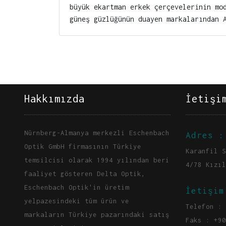
büyük ekartman erkek çerçevelerinin mo
güneş güzlüğünün duayen markalarından 
Hakkımızda
İetişi
Nürnberg-Almanya merkezli Eschenbach
Adres :
Optik GmbH firmasının Türkiye
Karanfil S
temsilcisi olarak 1994 yılından beri
4/78 Kızıl
faaliyet gösteren Delta Optik,
Eschenbach Optik'in üretim
İetişim
yelpazesindeki tüm ürün ve
Telefon : 
markaların Türkiye pazarındaki satış
Faks : +90