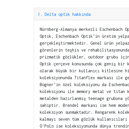
1
.
Delta optik hakkında
Nürnberg-Almanya merkezli Eschenbach O
Optik, Eschenbach Optik’in üretim yelp
gerçekleştirmektedir. Genel ürün yelpa
görenlerin teşhis ve rehabilitasyonund
prizmatik gözlükler, outdoor grubu içi
Optik çerçeve konusunda çok geniş bir 
olarak büyük bir kullanıcı kitlesine h
koleksiyonunda Titanflex markası ile g
Bogner’in özel koleksiyonu da Eschenba
koleksiyonu ile memory metal ve titan 
metalden hazırlanmış teenage grubuna y
sahiptir. Brendel markası ise hem mode
koleksiyon sunmaktadır. Rengarenk kole
kalmayı seven tüm gözlük kullanıcıları
O'Polo ise koleksiyonunda dünya trendi