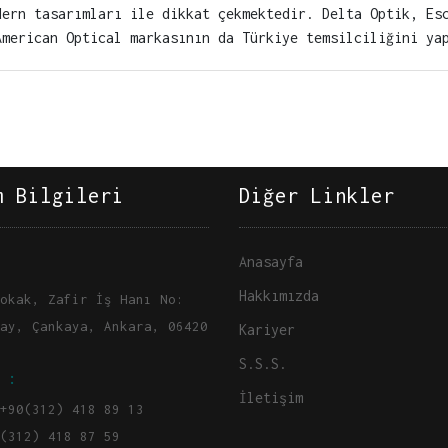
dern tasarımları ile dikkat çekmektedir. Delta Optik, Es
American Optical markasının da Türkiye temsilciliğini ya
m Bilgileri
Diğer Linkler
Anasayfa
Hakkımızda
okak, Zafir İş Hanı No:
ay, Çankaya, Ankara, 06420
Kariyer
S.S.S.
 :
İletişim
+90(312) 418 89 13
(312) 418 87 59