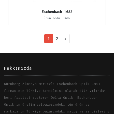
Eschenbach 1682
Ürün Kodu: 1682
1
2
»
Hakkımızda
Nürnberg-Almanya merkezli Eschenbach Optik GmbH
firmasının Türkiye temsilcisi olarak 1994 yılından
beri faaliyet gösteren Delta Optik, Eschenbach
Optik'in üretim yelpazesindeki tüm ürün ve
markaların Türkiye pazarındaki satış ve servislerini