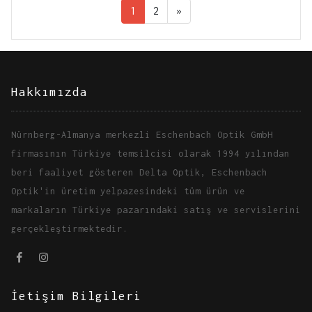
1
2
»
Hakkımızda
Nürnberg-Almanya merkezli Eschenbach Optik GmbH
firmasının Türkiye temsilcisi olarak 1994 yılından
beri faaliyet gösteren Delta Optik, Eschenbach
Optik'in üretim yelpazesindeki tüm ürün ve
markaların Türkiye pazarındaki satış ve servislerini
gerçekleştirmektedir.
İetişim Bilgileri