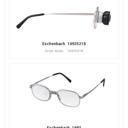
Eschenbach 16935218
Ürün Kodu: 16935218
Eschenbach 1693