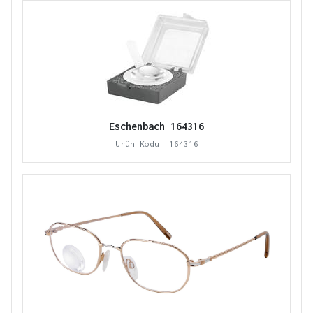
Eschenbach 164316
Ürün Kodu: 164316