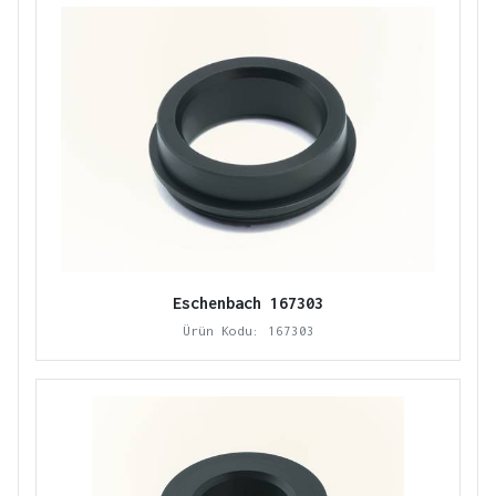
Eschenbach 167303
Ürün Kodu: 167303