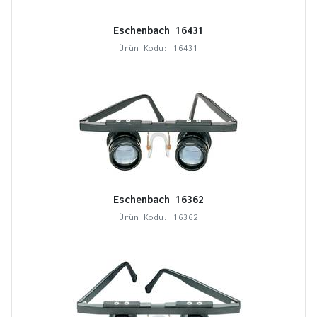
Eschenbach 16431
Ürün Kodu: 16431
Eschenbach 16362
Ürün Kodu: 16362