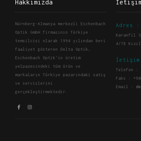
Hakkımızda
İetişi
Nürnberg-Almanya merkezli Eschenbach
Adres :
Optik GmbH firmasının Türkiye
Karanfil S
temsilcisi olarak 1994 yılından beri
4/78 Kızıl
faaliyet gösteren Delta Optik,
Eschenbach Optik'in üretim
İetişim
yelpazesindeki tüm ürün ve
Telefon : 
markaların Türkiye pazarındaki satış
Faks : +90
ve servislerini
Email :
de
gerçekleştirmektedir.