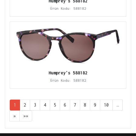
Humprey's 588182
Ürün Kodu: 588182
Humprey's 588182
Ürün Kodu: 588182
1
2
3
4
5
6
7
8
9
10
…
»
»»