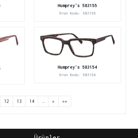
5
Humprey's 583155
Ürün Kodu: 583155
Humprey's 583154
5
Ürün Kodu: 583154
12
13
14
…
»
»»
Ürünler