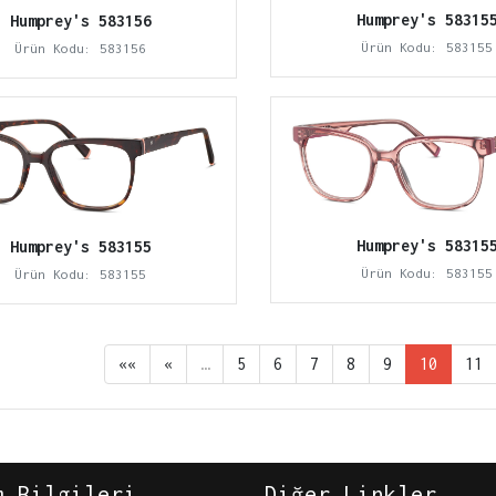
Humprey's 58315
Humprey's 583156
Ürün Kodu: 583155
Ürün Kodu: 583156
Humprey's 58315
Humprey's 583155
Ürün Kodu: 583155
Ürün Kodu: 583155
««
«
…
5
6
7
8
9
10
11
m Bilgileri
Diğer Linkler