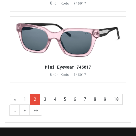
Ürün Kodu: 746017
Mini Eyewear 746017
Ürün Kodu: 746017
«
1
2
3
4
5
6
7
8
9
10
…
»
»»