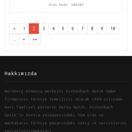
Ürün Kodu: 506202
«
1
2
3
4
5
6
7
8
9
10
…
»
»»
Hakkımızda
Nürnberg-Almanya merkezli Eschenbach Optik GmbH
firmasının Türkiye temsilcisi olarak 1994 yılından
beri faaliyet gösteren Delta Optik, Eschenbach
Optik'in üretim yelpazesindeki tüm ürün ve
markaların Türkiye pazarındaki satış ve servislerini
gerçekleştirmektedir.