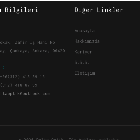
m Bilgileri
Diğer Linkler
Anasayfa
Hakkımızda
okak, Zafir İş Hanı No:
ay, Çankaya, Ankara, 06420
Kariyer
S.S.S.
 :
İletişim
+90(312) 418 89 13
(312) 418 87 59
ltaoptik@outlook.com
© 2026 Delta Optik. Tüm hakları saklıdır.