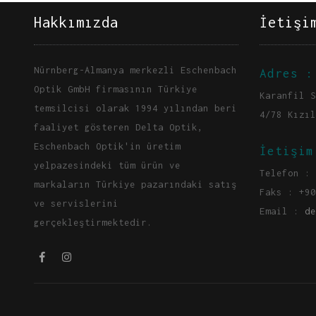
Hakkımızda
İetişi
Nürnberg-Almanya merkezli Eschenbach
Adres :
Optik GmbH firmasının Türkiye
Karanfil S
temsilcisi olarak 1994 yılından beri
4/78 Kızıl
faaliyet gösteren Delta Optik,
Eschenbach Optik'in üretim
İetişim
yelpazesindeki tüm ürün ve
Telefon : 
markaların Türkiye pazarındaki satış
Faks : +90
ve servislerini
Email :
de
gerçekleştirmektedir.