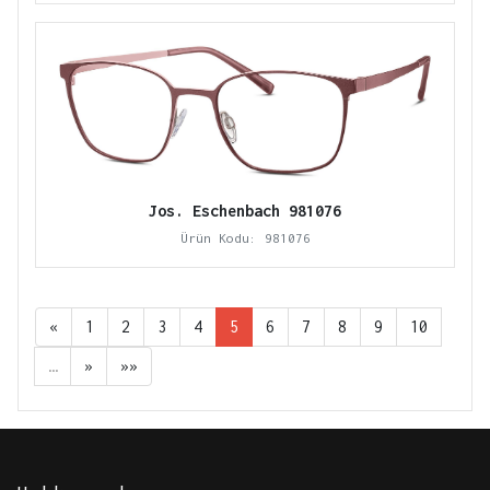
Jos. Eschenbach 981076
Ürün Kodu: 981076
«
1
2
3
4
5
6
7
8
9
10
…
»
»»