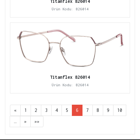
Titanflex 826014
Ürün Kodu: 826014
Titanflex 826014
Ürün Kodu: 826014
«
1
2
3
4
5
6
7
8
9
10
…
»
»»