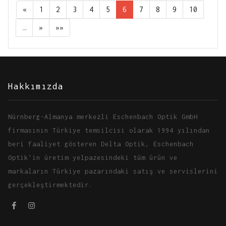
«
1
2
3
4
5
6
7
8
9
10
…
»
»»
Hakkımızda
Nürnberg-Almanya merkezli Eschenbach Optik GmbH
firmasının Türkiye temsilcisi olarak 1994 yılından
beri faaliyet gösteren Delta Optik, Eschenbach
Optik'in üretim yelpazesindeki tüm ürün ve
markaların Türkiye pazarındaki satış ve servislerini
gerçekleştirmektedir.