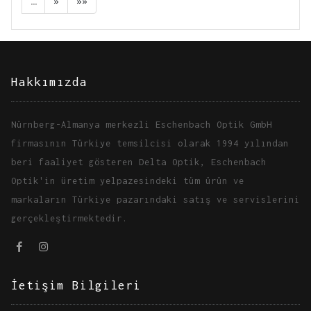
…
»
»»
Hakkımızda
Nürnberg-Almanya merkezli Eschenbach Optik GmbH
firmasının Türkiye temsilcisi olarak 1994 yılından
beri faaliyet gösteren Delta Optik, Eschenbach
Optik'in üretim yelpazesindeki tüm ürün ve
markaların Türkiye pazarındaki satış ve servislerini
gerçekleştirmektedir.
İetişim Bilgileri