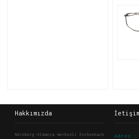
Hakkımızda
İetişi
Nürnberg-Almanya merkezli Eschenbach
Adres :