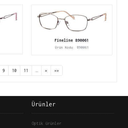
Fineline 890061
Ürün Kodu: 890061
9
10
11
…
»
»»
Ürünler
Optik ürünler