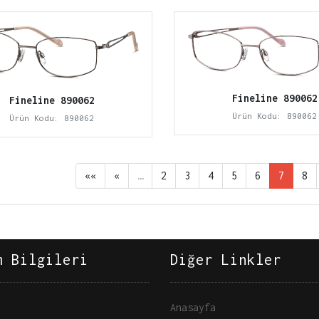
Fineline 890062
Fineline 890062
Ürün Kodu: 890062
Ürün Kodu: 890062
««
«
…
2
3
4
5
6
7
8
m Bilgileri
Diğer Linkler
Anasayfa