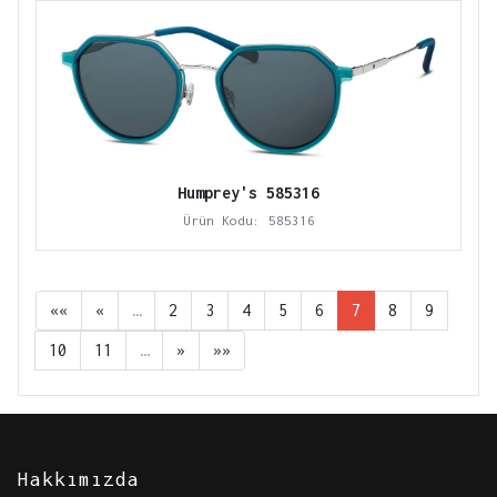
Humprey's 585316
Ürün Kodu: 585316
««
«
…
2
3
4
5
6
7
8
9
10
11
…
»
»»
Hakkımızda