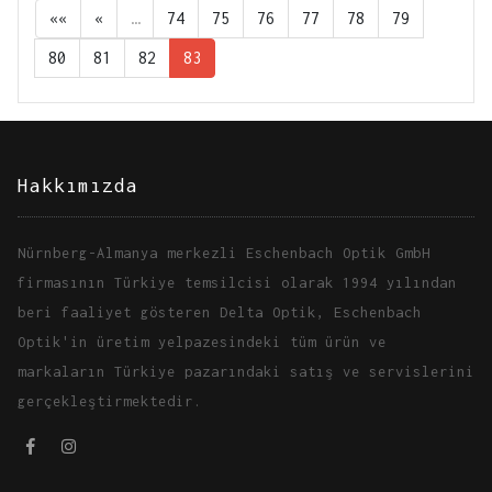
««
«
…
74
75
76
77
78
79
80
81
82
83
Hakkımızda
Nürnberg-Almanya merkezli Eschenbach Optik GmbH
firmasının Türkiye temsilcisi olarak 1994 yılından
beri faaliyet gösteren Delta Optik, Eschenbach
Optik'in üretim yelpazesindeki tüm ürün ve
markaların Türkiye pazarındaki satış ve servislerini
gerçekleştirmektedir.