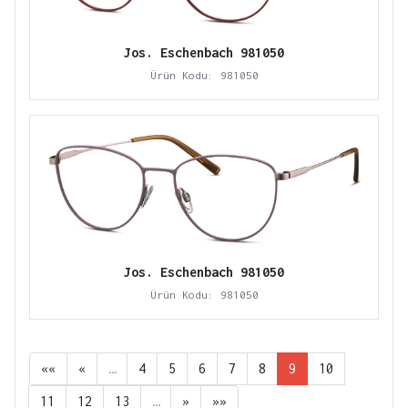
Jos. Eschenbach 981050
Ürün Kodu: 981050
Jos. Eschenbach 981050
Ürün Kodu: 981050
««
«
…
4
5
6
7
8
9
10
11
12
13
…
»
»»