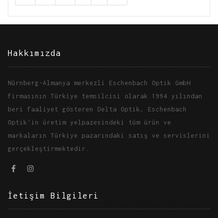
Hakkımızda
Nürnberg-Almanya merkezli Eschenbach Optik GmbH
firmasının Türkiye temsilcisi olarak 1994 yılından
beri faaliyet gösteren Delta Optik, Eschenbach
Optik'in üretim yelpazesindeki tüm ürün ve
markaların Türkiye pazarındaki satış ve servislerini
gerçekleştirmektedir.
İetişim Bilgileri